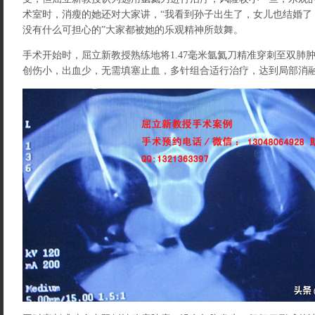
术室时，消瘦的她还对大家讲，“我看到孙子出生了，女儿也结婚了
没有什么可担心的”大家都被她的乐观精神所鼓舞。
手术开始时，屈立新教授熟练地将1.47毫米氩氦刀精准穿刺至双肺
创伤小，出血少，无需填塞止血，多针组合适行治疗，达到局部消