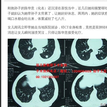
刚抱孙子的陈华意（化名）还沉浸在喜悦当中，近几日她却频繁呕
子媳妇认为她带孙子太劳累了，让她好好休息。两周内，她的症状
喝口水都会吐出来，体重减轻了七八斤。
女儿闻讯立即带她去当地医院就诊，经CT全身检查，竟然是双肺转
消息让女儿瞬间漰溃哭泣，只得让陈华意接受化疗。