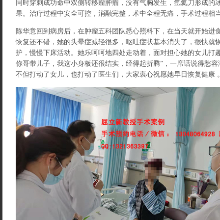
同时穿刺成功命中双侧转移瘤肿瘤，没有气胸发生，氩氦刀形成的
果。治疗过程中安全可控，消融完整，术中全程无痛，手术过程相
陈华意回到病房后，在肿瘤五科团队悉心照料下，在当天就开始进
恢复还不错，她的头晕症减轻很多，呕吐症状基本消失了，很快就
护，慢慢下床活动。她乐呵呵地四处走动着，面对担心她的女儿打趣
你哥带儿子，我这小身板还很结实，经得起折腾”，一席话说得愁容
不但打动了女儿，也打动了医生们，大家衷心祝愿她早日恢复健康 