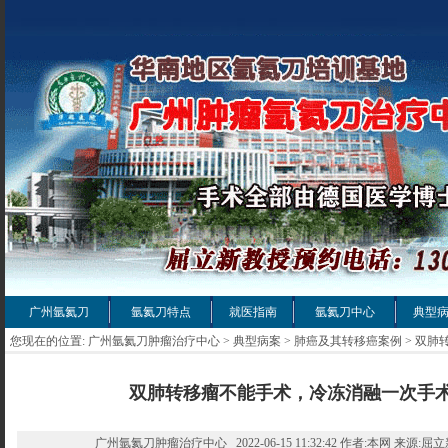
广州氩氦刀
氩氦刀特点
就医指南
氩氦刀中心
典型
您现在的位置:
广州氩氦刀肿瘤治疗中心
>
典型病案
>
肺癌及其转移癌案例
> 双
双肺转移瘤不能手术，冷冻消融一次手
广州氩氦刀肿瘤治疗中心 2022-06-15 11:32:42 作者:本网 来源:屈