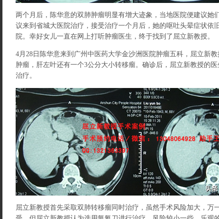
两个月后，陈华意的双肺肿瘤明显有增大迹象，当地医院便建议她
议来到省城大医院治疗，接受治疗一个月后，她的呕吐头晕症状依
院。幸好女儿一直在网上打听肿瘤医生，终于找到了屈立新教授。
4月28日陈华意来到广州中医药大学金沙洲医院肿瘤五科，屈立新教
肿瘤，肝左叶还有一个3公分大小转移瘤。确诊后，屈立新教授的医
治疗。
屈立新教授首先采取双肺转移瘤同时治疗，虽然手术风险加大，万
受，但屈立新教授认为选用氩氦刀进行治疗，风险较小一些，乐观