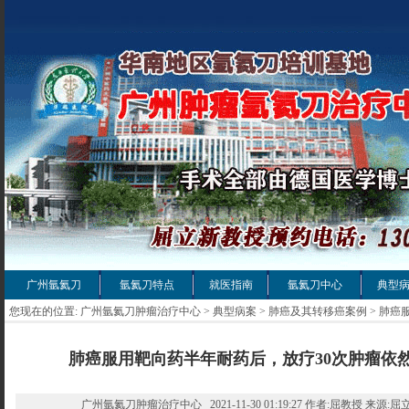
广州氩氦刀
氩氦刀特点
就医指南
氩氦刀中心
典型
您现在的位置:
广州氩氦刀肿瘤治疗中心
>
典型病案
>
肺癌及其转移癌案例
> 肺癌
肺癌服用靶向药半年耐药后，放疗30次肿瘤依
广州氩氦刀肿瘤治疗中心 2021-11-30 01:19:27 作者:屈教授 来源: