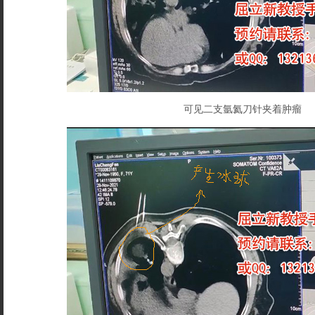
可见二支氩氦刀针夹着肿瘤