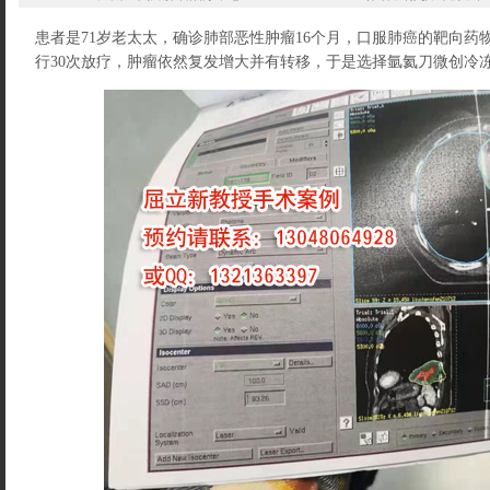
患者是71岁老太太，确诊肺部恶性肿瘤16个月，口服肺癌的靶向药
行30次放疗，肿瘤依然复发增大并有转移，于是选择氩氦刀微创冷