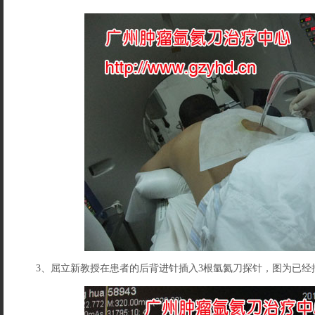
3、屈立新教授在患者的后背进针插入3根氩氦刀探针，图为已经