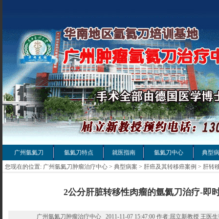
广州氩氦刀
氩氦刀特点
就医指南
氩氦刀中心
典型
您现在的位置:
广州氩氦刀肿瘤治疗中心
>
典型病案
>
肝癌及其转移癌案例
>
肝转
2公分肝脏转移性肉瘤的氩氦刀治疗-即
广州氩氦刀肿瘤治疗中心 2011-11-07 15:47:00 作者:屈立新教授 王医生