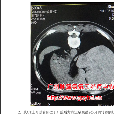
2、从CT上可以看到位于肝脏后方靠近膈肌处2公分的转移病